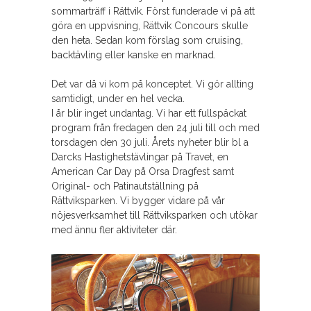
sommarträff i
Rättvik
. Först funderade vi på att
göra en uppvisning, Rättvik Concours skulle
den heta. Sedan kom förslag som
cruising
,
backtävling
eller kanske en
marknad
.
Det var då vi kom på konceptet. Vi gör allting
samtidigt, under en
hel vecka
.
I år blir inget undantag. Vi har ett fullspäckat
program från fredagen den 24 juli till och med
torsdagen den 30 juli. Årets nyheter blir bl a
Darcks Hastighetstävlingar på Travet, en
American Car Day på Orsa Dragfest samt
Original- och Patinautställning på
Rättviksparken. Vi bygger vidare på vår
nöjesverksamhet till Rättviksparken och utökar
med ännu fler aktiviteter där.