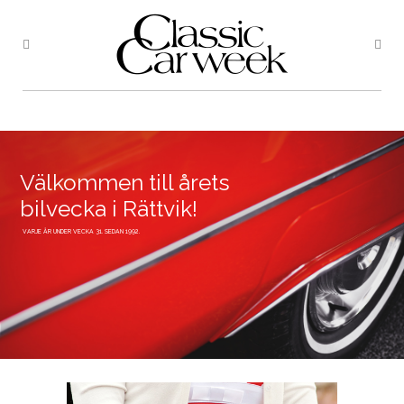
Välkommen till årets
bilvecka i Rättvik!
VARJE ÅR UNDER VECKA 31. SEDAN 1992.